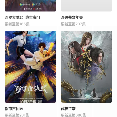
斗罗大陆2：绝世唐门
斗破苍穹年番
更新至第165集
更新至第207集
都市古仙医
武神主宰
更新至第201集
更新至第680集