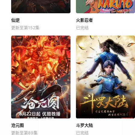
仙逆
火影忍者
更新至第152集
已完结
沧元图
斗罗大陆
更新至第89集
已完结