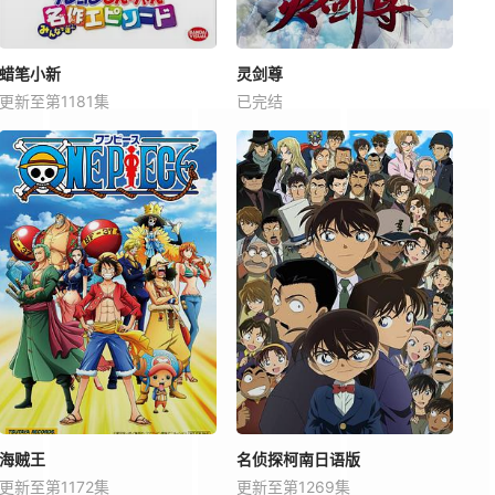
蜡笔小新
灵剑尊
更新至第1181集
已完结
海贼王
名侦探柯南日语版
更新至第1172集
更新至第1269集