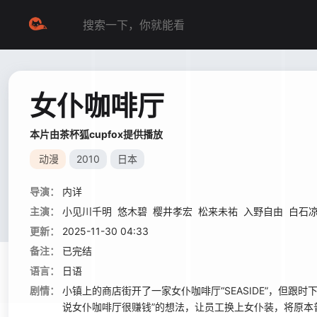
女仆咖啡厅
本片由茶杯狐cupfox提供播放
动漫
2010
日本
导演：
内详
主演：
小见川千明
悠木碧
樱井孝宏
松来未祐
入野自由
白石
更新：
2025-11-30 04:33
备注：
已完结
语言：
日语
剧情：
小镇上的商店街开了一家女仆咖啡厅“SEASIDE”，但
说女仆咖啡厅很赚钱”的想法，让员工换上女仆装，将原本普