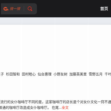
首页
搜一搜
凉子
杉田智和
田村睦心
仙台惠理
小野友树
加藤英美里
雪野五月
千
跟时下流行的女仆咖啡厅不同的是，这家咖啡厅的店长是个对女仆文化一窍不
通的咖啡厅改造成女仆咖啡厅。 在尾...
全文