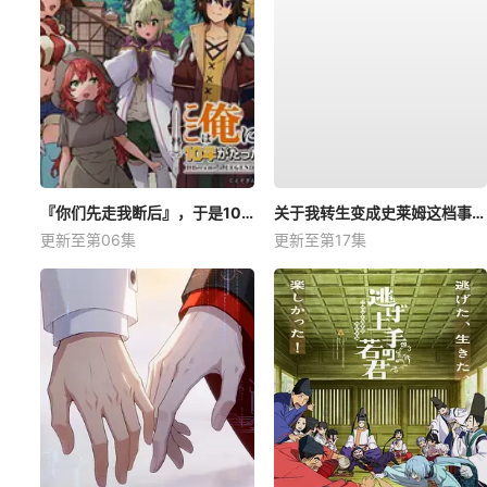
『你们先走我断后』，于是10年后我成为了传说
关于我转生变成史莱姆这档事第四季
更新至第06集
更新至第17集