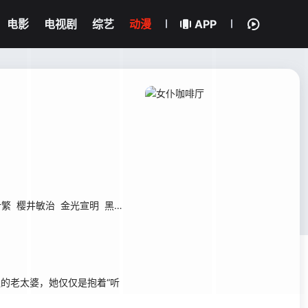
电影
电视剧
综艺
动漫
APP
叶繁
樱井敏治
金光宣明
黑田崇矢
大原惠美
上田耀司
通的老太婆，她仅仅是抱着“听