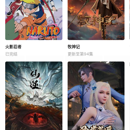
火影忍者
牧神记
已完结
更新至第94集