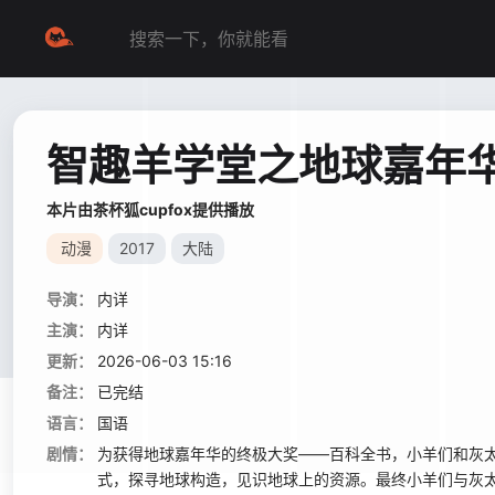
智趣羊学堂之地球嘉年
本片由茶杯狐cupfox提供播放
动漫
2017
大陆
导演：
内详
主演：
内详
更新：
2026-06-03 15:16
备注：
已完结
语言：
国语
剧情：
为获得地球嘉年华的终极大奖——百科全书，小羊们和灰
式，探寻地球构造，见识地球上的资源。最终小羊们与