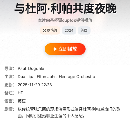
与杜阿·利帕共度夜晚
本片由茶杯狐cupfox提供播放
剧情片
2024
美国
立即播放
导演：
Paul
Dugdale
主演：
Dua Lipa
Elton John
Heritage Orchestra
更新：
2025-11-29 22:23
备注：
HD
语言：
英语
剧情：
以传统管弦乐团的现场演奏形式演绎杜阿·利帕最热门的歌
曲，同时讲述她职业生涯的个人感想。