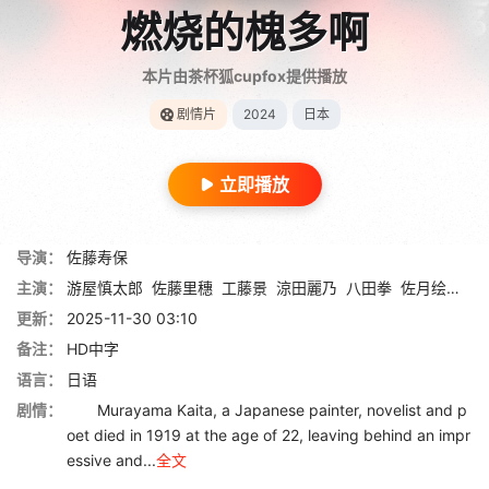
燃烧的槐多啊
本片由茶杯狐cupfox提供播放
剧情片
2024
日本
立即播放
导演：
佐藤寿保
主演：
游屋慎太郎
佐藤里穗
工藤景
涼田麗乃
八田拳
佐月绘美
田
更新：
2025-11-30 03:10
备注：
HD中字
语言：
日语
剧情：
Murayama Kaita, a Japanese painter, novelist and p
oet died in 1919 at the age of 22, leaving behind an impr
essive and...
全文