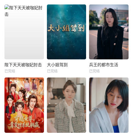
陛下天天被咖妃肘击
大小姐驾到
兵王的都市生活
已完结
已完结
已完结