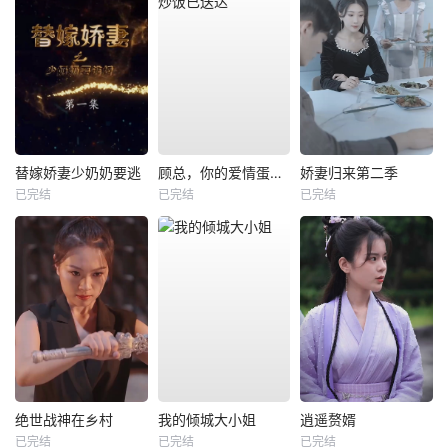
替嫁娇妻少奶奶要逃
顾总，你的爱情蛋炒饭已送达
娇妻归来第二季
已完结
已完结
已完结
绝世战神在乡村
我的倾城大小姐
逍遥赘婿
已完结
已完结
已完结