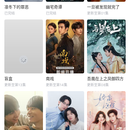
凛冬下的罪恶
幽宅奇谭
一旦被发现就完了
已完结
已完结
更新至第01集
盲盒
南戏
吾凰在上之凤御四方
更新至第13集
更新至第14集
更新至第08集