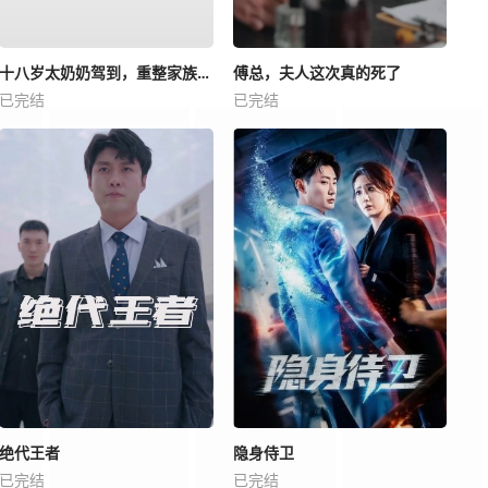
十八岁太奶奶驾到，重整家族荣耀4
傅总，夫人这次真的死了
已完结
已完结
绝代王者
隐身侍卫
已完结
已完结