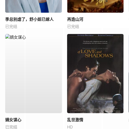
季总别虐了，舒小姐已嫁人
再造山河
已完结
已完结
嫡女谋心
乱世激情
已完结
HD