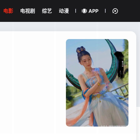
电影
电视剧
综艺
动漫
APP