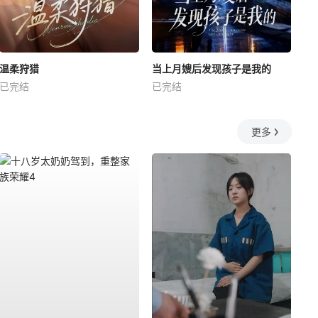
温柔狩猎
当上月嫂后发现孩子是我的
已完结
已完结
更多