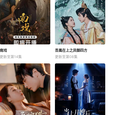
南戏
吾凰在上之凤御四方
更新至第14集
更新至第08集