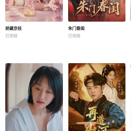
娇藏京枝
朱门春闺
已完结
已完结