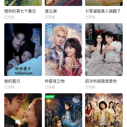
想你的第七个春日
渡尘渊
七零凝脂美人飒翻了
已完结
已完结
已完结
她的蜜刃
仲夏夜之吻
初次听闻我很爱你
已完结
已完结
已完结