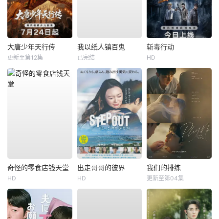
大唐少年天行传
我以纸人镇百鬼
斩毒行动
更新至第12集
已完结
HD
奇怪的零食店钱天堂
出走哥哥的彼界
我们的排练
HD
HD
更新至第04集