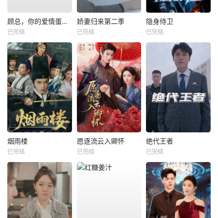
顾总，你的爱情蛋炒饭已送达
娇妻归来第二季
隐身侍卫
已完结
已完结
已完结
烟雨楼
愿逐流云入卿怀
绝代王者
已完结
已完结
已完结