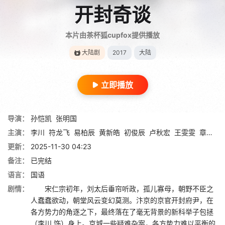
开封奇谈
本片由茶杯狐cupfox提供播放
大陆剧
2017
大陆
立即播放
导演：
孙恺凯
张明国
主演：
李川
符龙飞
易柏辰
黄新皓
初俊辰
卢秋宏
王雯雯
章贺
李
更新：
2025-11-30 04:23
备注：
已完结
语言：
国语
剧情：
宋仁宗初年，刘太后垂帘听政，孤儿寡母，朝野不臣之
人蠢蠢欲动，朝堂风云变幻莫测。汴京的京官开封府尹，在
各方势力的角逐之下，最终落在了毫无背景的新科举子包拯
（李川 饰）身上。京城一些疑难杂案，各方势力难以平衡的