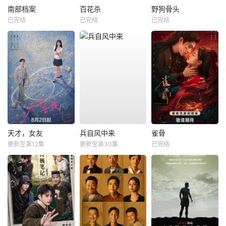
南部档案
百花杀
野狗骨头
已完结
已完结
已完结
天才，女友
兵自风中来
雀骨
更新至第12集
更新至第30集
已完结