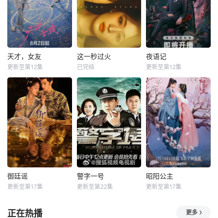
天才，女友
这一秒过火
夜语记
更新至第12集
已完结
更新至第12集
御廷谣
警字一号
昭阳公主
更新至第17集
更新至第22集
更新至第17集
正在热播
更多