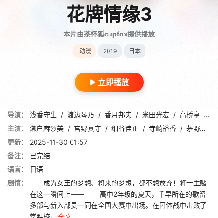
花牌情缘3
本片由茶杯狐cupfox提供播放
动漫
2019
日本
立即播放
导演：
浅香守生
/
渡边琴乃
/
香月邦夫
/
米田光宏
/
高桥亨
/
中
主演：
濑户麻沙美
/
宫野真守
/
细谷佳正
/
寺崎裕香
/
茅野爱衣
更新：
2025-11-30 01:57
备注：
已完结
语言：
日语
剧情：
成为女王的梦想、将来的梦想，都不想放弃！将一生赌
在这一瞬间上—— 高中2年级的夏天，千早所在的歌留
多部与新入部员一同在全国大赛中出场。在团体战中击败了
常胜校·...
全文