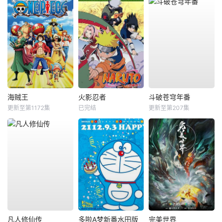
海贼王
火影忍者
斗破苍穹年番
更新至第1172集
已完结
更新至第207集
凡人修仙传
多啦A梦新番水田版
完美世界