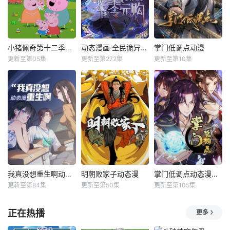
小猪佩奇第十二季国语
动态漫画·全民诡异：开局掌握零元购
掌门低调点动漫
更新至第05集
更新至第272集
更新至第10集
我真没想重生啊动态漫
明朝败家子动态漫
掌门低调点动态漫第三季动态漫
更新至第84集
更新至第50集
更新至第105集
正在热播
更多