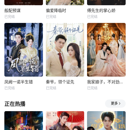
般配预谋
偏爱降临时
傅先生的掌心娇
已完结
已完结
已完结
凤阙一诺半生错
秦爷，领个证先
我家娘子，不对劲第四季
已完结
已完结
已完结
正在热播
更多