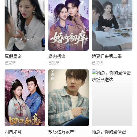
真假皇帝
婚内初痒
娇妻归来第二季
已完结
已完结
已完结
四四如意
散尽亿万家产
顾总，你的爱情蛋炒饭已送达