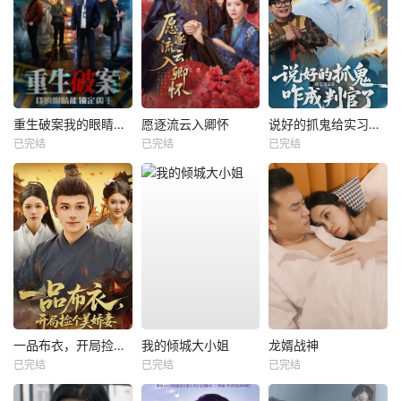
重生破案我的眼睛能锁定凶手
愿逐流云入卿怀
说好的抓鬼给实习证明，咋成判官了
已完结
已完结
已完结
一品布衣，开局捡个美娇妻
我的倾城大小姐
龙婿战神
已完结
已完结
已完结