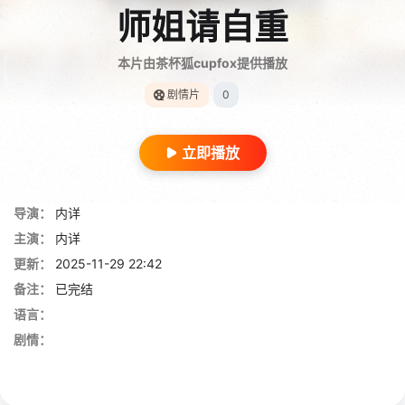
师姐请自重
本片由茶杯狐cupfox提供播放
剧情片
0
立即播放
导演：
内详
主演：
内详
更新：
2025-11-29 22:42
备注：
已完结
语言：
剧情：