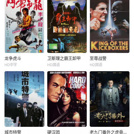
龙争虎斗
卫斯理之霸王卸甲
至尊战警
HD中字
HD国语
HD国语
城市特警
硬汉团
老九门番外之虎骨梅花