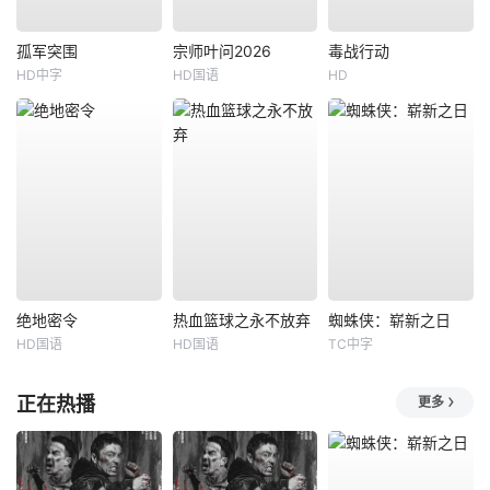
孤军突围
宗师叶问2026
毒战行动
HD中字
HD国语
HD
绝地密令
热血篮球之永不放弃
蜘蛛侠：崭新之日
HD国语
HD国语
TC中字
正在热播
更多