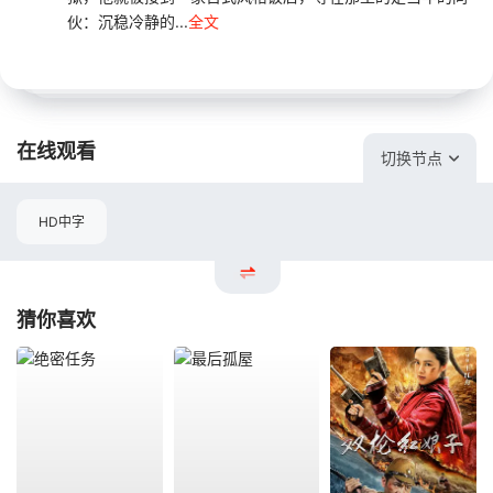
伙：沉稳冷静的...
全文
在线观看
切换节点
HD中字
猜你喜欢