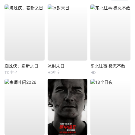
蜘蛛侠：崭新之日
冰封末日
东北往事·极恶不赦
TC中字
HD中字
HD