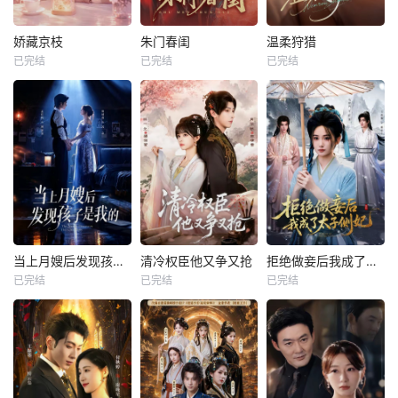
娇藏京枝
朱门春闺
温柔狩猎
已完结
已完结
已完结
当上月嫂后发现孩子是我的
清冷权臣他又争又抢
拒绝做妾后我成了太子侧妃
已完结
已完结
已完结