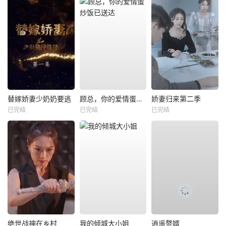
替嫁娇妻少奶奶要逃
顾总，你的爱情蛋炒饭已送达
娇妻归来第二季
已完结
已完结
已完结
绝世战神在乡村
我的倾城大小姐
逍遥赘婿