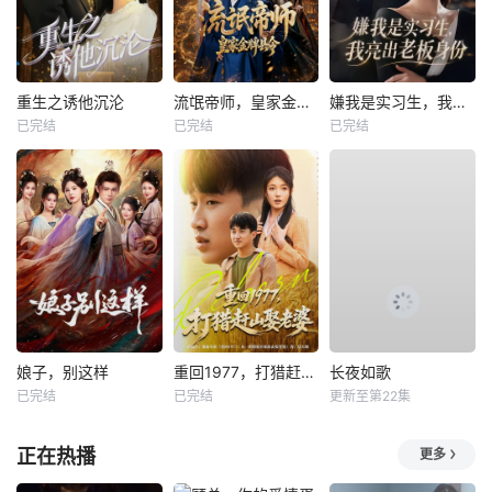
重生之诱他沉沦
流氓帝师，皇家金牌县令
嫌我是实习生，我亮出老板身份
已完结
已完结
已完结
娘子，别这样
重回1977，打猎赶山娶老婆
长夜如歌
已完结
已完结
更新至第22集
正在热播
更多