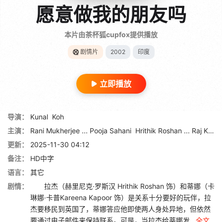
愿意做我的朋友吗
本片由茶杯狐cupfox提供播放
剧情片
2002
印度
立即播放
导演：
Kunal
Koh
主演：
Rani Mukherjee ... Pooja Sahani
Hrithik Roshan ... Raj Khanna
更新：
2025-11-30 04:12
备注：
HD中字
语言：
其它
剧情：
拉杰（赫里尼克·罗斯汉 Hrithik Roshan 饰）和蒂娜（卡
琳娜·卡普Kareena Kapoor 饰）是关系十分要好的玩伴，拉
杰要移民到英国了，蒂娜答应他即使两人身处异地，但依然
要通过电子邮件来保持联系。可是，当拉杰给蒂娜发...
全文