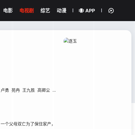
电影
电视剧
综艺
动漫
APP
卢勇
苑冉
王九胜
高卿尘
贾妮
金珈
林沐然
林思意
何昶希
高上淇
，一个父母双亡为了保住家产，