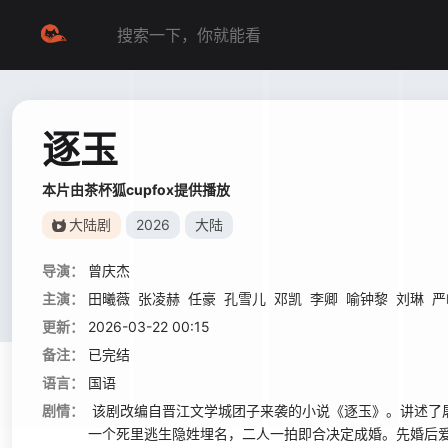
逐玉
本片由茶杯狐cupfox提供播放
大陆剧
2026
大陆
导演：
曾庆杰
主演：
田曦薇
张凌赫
任豪
孔雪儿
邓凯
李卿
喻钟黎
刘琳
严
更新：
2026-03-22 00:15
备注：
已完结
语言：
国语
剧情：
该剧改编自晋江文学城团子来袭的小说《逐玉》。讲述了屠
一个死里逃生隐姓埋名，二人一拍即合决定成婚。先婚后爱