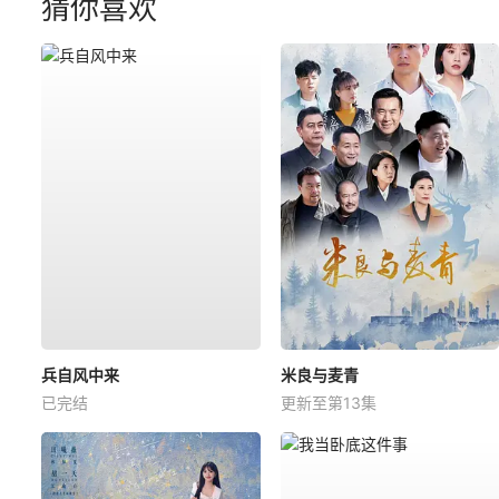
猜你喜欢
兵自风中来
米良与麦青
已完结
更新至第13集