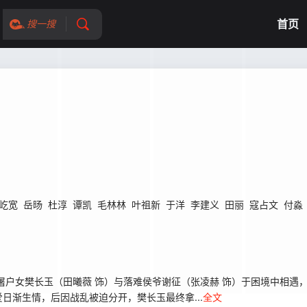
首页
搜一搜
屹宽
岳旸
杜淳
谭凯
毛林林
叶祖新
于洋
李建义
田丽
寇占文
付淼
户女樊长玉（田曦薇 饰）与落难侯爷谢征（张凌赫 饰）于困境中相遇
日渐生情，后因战乱被迫分开，樊长玉最终拿...
全文