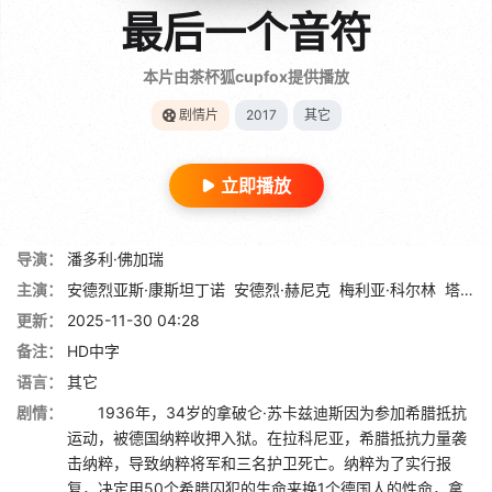
最后一个音符
本片由茶杯狐cupfox提供播放
剧情片
2017
其它
立即播放
导演：
潘多利·佛加瑞
主演：
安德烈亚斯·康斯坦丁诺
安德烈·赫尼克
梅利亚·科尔林
塔索斯·迪马斯
更新：
2025-11-30 04:28
备注：
HD中字
语言：
其它
剧情：
1936年，34岁的拿破仑·苏卡兹迪斯因为参加希腊抵抗
运动，被德国纳粹收押入狱。在拉科尼亚，希腊抵抗力量袭
击纳粹，导致纳粹将军和三名护卫死亡。纳粹为了实行报
复，决定用50个希腊囚犯的生命来换1个德国人的性命，拿