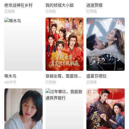
绝世战神在乡村
我的倾城大小姐
逍遥赘婿
已完结
已完结
已完结
啄木鸟
穿越女尊，靠震惊系统躺赢
盛夏芬德拉
HD中字
已完结
已完结