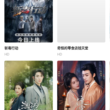
斩毒行动
奇怪的零食店钱天堂
HD
HD