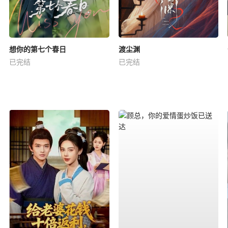
想你的第七个春日
渡尘渊
已完结
已完结