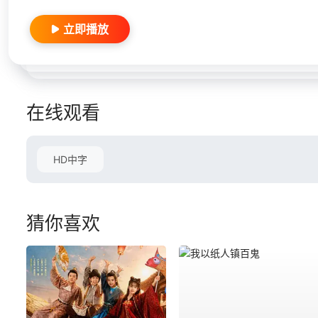
立即播放
在线观看
HD中字
猜你喜欢