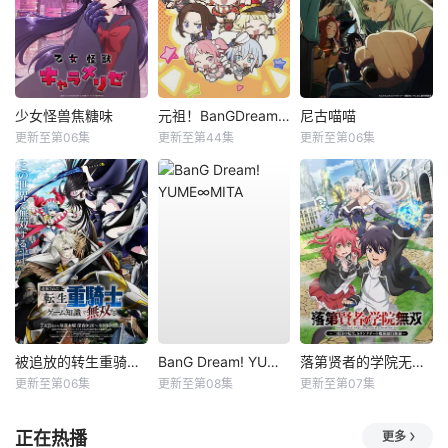
少女怪兽焦糖味
元祖！BanGDream酱
尼古喵喵
更新至第06集
更新至第44集
更新至第06集
被追放的转生重骑士用游戏知识开无双
BanG Dream! YUME∞MITA
落第贤者的学院无双第二回转生，S等级作弊魔术师冒险记
更新至第06集
更新至第08集
更新至第07集
正在热播
更多