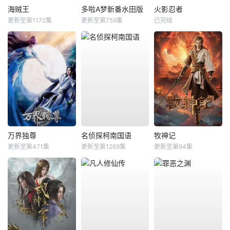
海贼王
多啦A梦新番水田版
火影忍者
更新至第1172集
更新至第759集
已完结
万界独尊
名侦探柯南国语
牧神记
更新至第471集
更新至第1269集
更新至第94集