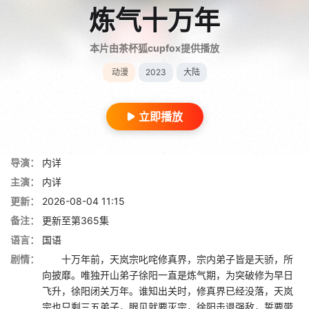
炼气十万年
本片由茶杯狐cupfox提供播放
动漫
2023
大陆
立即播放
导演：
内详
主演：
内详
更新：
2026-08-04 11:15
备注：
更新至第365集
语言：
国语
剧情：
十万年前，天岚宗叱咤修真界，宗内弟子皆是天骄，所
向披靡。唯独开山弟子徐阳一直是炼气期，为突破修为早日
飞升，徐阳闭关万年。谁知出关时，修真界已经没落，天岚
宗也只剩三五弟子，眼见就要灭宗，徐阳击退强敌，誓要带