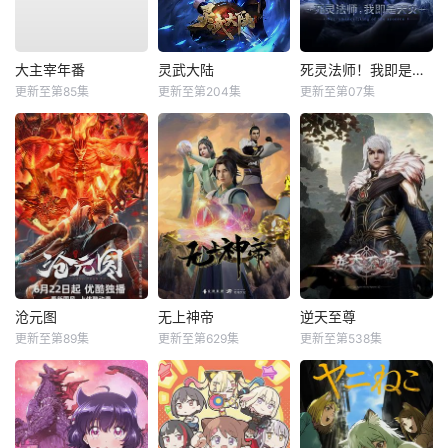
大主宰年番
灵武大陆
死灵法师！我即是天灾动漫
更新至第85集
更新至第204集
更新至第07集
沧元图
无上神帝
逆天至尊
更新至第89集
更新至第629集
更新至第538集