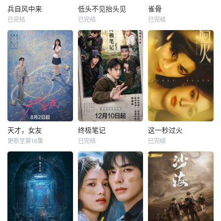
兵自风中来
低头不见抬头见
雀骨
已完结
已完结
已完结
天才，女友
终极笔记
这一秒过火
更新至第16集
已完结
已完结