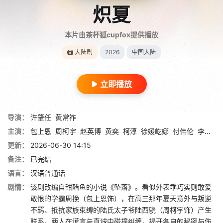
炽夏
本片由茶杯狐cupfox提供播放
大陆剧
2026
中国大陆
立即播放
导演：
许肇任
黄常祚
主演：
包上恩
周柯宇
赵英博
黄奕
柯淳
徐媛屹娜
付伟伦
李媛
王
更新：
2026-06-30 14:15
备注：
已完结
语言：
汉语普通话
剧情：
该剧改编自甜醋鱼的小说《坠落》。看似外表乖巧实则敢爱
敢恨的学霸周挽（包上恩饰），在高三那年夏天意外与叛逆
不羁、抵抗家族束缚的陆氏太子爷陆西骁（周柯宇饰）产生
联系。两人在谎言与真诚中碰撞纠缠，揭开各自的秘密与伤