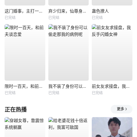
这门婚事，主打一个反向饲养
弃少归来，仙尊身份被全网曝光
蛊色撩人
已完结
已完结
已完结
限时一百天，和前夫谈恋爱
我不装了身份可以偷走那我的病例呢
前女友求接盘，我反手闪婚女神
已完结
已完结
已完结
正在热播
更多