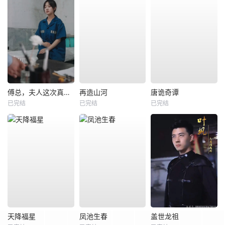
傅总，夫人这次真的死了
再造山河
唐诡奇谭
已完结
已完结
已完结
天降福星
凤池生春
盖世龙祖