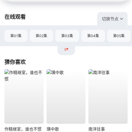
在线观看
切换节点
第01集
第02集
第03集
第04集
第05集
猜你喜欢
作精继室，谁也不惯
璜中歌
南洋往事