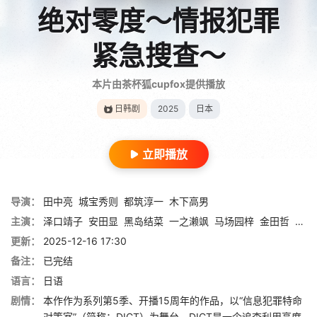
绝对零度～情报犯罪
紧急搜查～
本片由茶杯狐cupfox提供播放
日韩剧
2025
日本
立即播放
导演：
田中亮
城宝秀则
都筑淳一
木下高男
主演：
泽口靖子
安田显
黑岛结菜
一之濑飒
马场园梓
金田哲
松角
更新：
2025-12-16 17:30
备注：
已完结
语言：
日语
剧情：
本作作为系列第5季、开播15周年的作品，以“信息犯罪特命
对策室”（简称：DICT）为舞台。DICT是一个追查利用高度