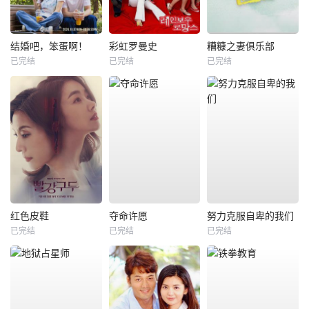
结婚吧，笨蛋啊！
彩虹罗曼史
糟糠之妻俱乐部
已完结
已完结
已完结
红色皮鞋
夺命许愿
努力克服自卑的我们
已完结
已完结
已完结