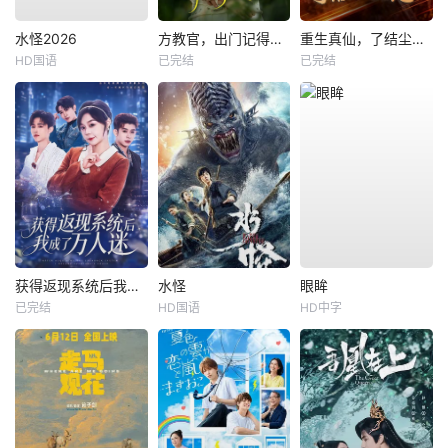
水怪2026
方教官，出门记得装不熟
重生真仙，了结尘间恩怨
HD国语
已完结
已完结
获得返现系统后我成了万人迷
水怪
眼眸
已完结
HD国语
HD中字