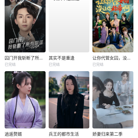
囚门开我斩断了所有阴谋
其实不是重逢
让你代管女囚，没让你称帝啊
已完结
已完结
已完结
逍遥赘婿
兵王的都市生活
娇妻归来第二季