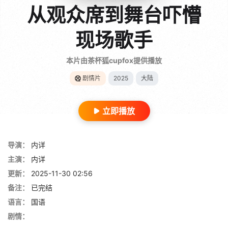
从观众席到舞台吓懵
现场歌手
本片由茶杯狐cupfox提供播放
剧情片
2025
大陆
立即播放
导演：
内详
主演：
内详
更新：
2025-11-30 02:56
备注：
已完结
语言：
国语
剧情：