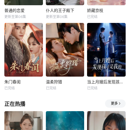
普通的恋爱
仆人的王子殿下
娇藏京枝
更新至第06集
更新至第06集
已完结
朱门春闺
温柔狩猎
当上月嫂后发现孩子是我的
已完结
已完结
已完结
正在热播
更多