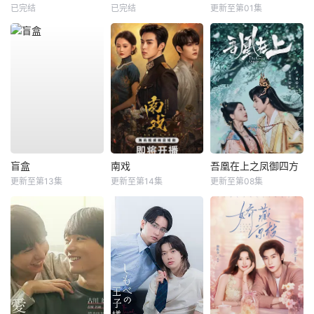
已完结
已完结
更新至第01集
盲盒
南戏
吾凰在上之凤御四方
更新至第13集
更新至第14集
更新至第08集