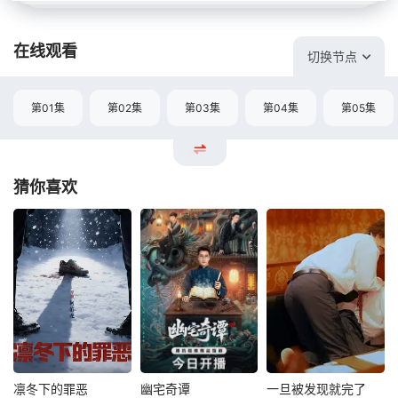
在线观看
切换节点
第01集
第02集
第03集
第04集
第05集
猜你喜欢
凛冬下的罪恶
幽宅奇谭
一旦被发现就完了