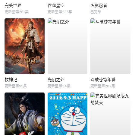
完美世界
吞噬星空
火影忍者
更新至第281集
更新至第235集
已完结
牧神记
光阴之外
斗破苍穹年番
更新至第95集
更新至第34集
更新至第207集