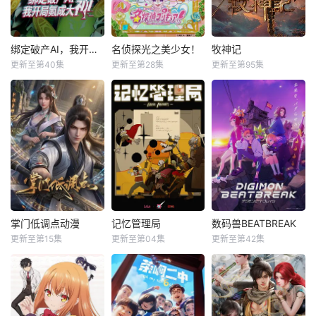
绑定破产AI，我开局氪成大神动态漫
名侦探光之美少女！
牧神记
更新至第40集
更新至第28集
更新至第95集
掌门低调点动漫
记忆管理局
数码兽BEATBREAK
更新至第15集
更新至第04集
更新至第42集