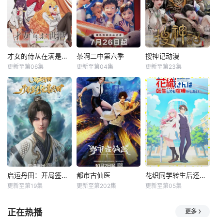
才女的侍从在满是高岭之花的贵族学校暗中照顾（毫无生活自理能力的）学院第一大小姐
茶啊二中第六季
搜神记动漫
更新至第06集
更新至第04集
更新至第23集
启运丹田：开局签到至尊丹田
都市古仙医
花织同学转生后还是想干架
更新至第19集
更新至第202集
更新至第05集
正在热播
更多