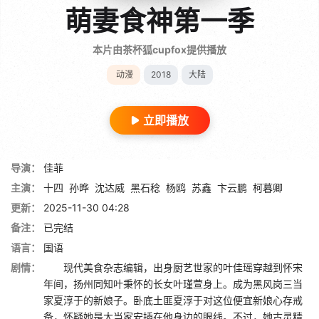
萌妻食神第一季
本片由茶杯狐cupfox提供播放
动漫
2018
大陆
立即播放
导演：
佳菲
主演：
十四
孙晔
沈达威
黑石稔
杨鸥
苏鑫
卞云鹏
柯暮卿
更新：
2025-11-30 04:28
备注：
已完结
语言：
国语
剧情：
现代美食杂志编辑，出身厨艺世家的叶佳瑶穿越到怀宋
年间，扬州同知叶秉怀的长女叶瑾萱身上。成为黑风岗三当
家夏淳于的新娘子。卧底土匪夏淳于对这位便宜新娘心存戒
备，怀疑她是大当家安插在他身边的眼线。不过，她古灵精