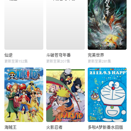
仙逆
斗破苍穹年番
完美世界
更新至第152集
更新至第207集
更新至第281集
海贼王
火影忍者
多啦A梦新番水田版