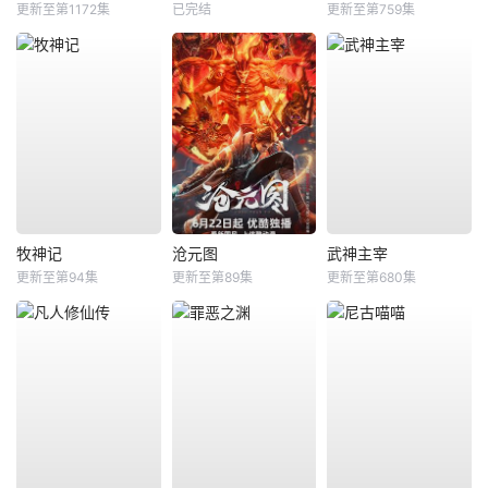
更新至第1172集
已完结
更新至第759集
牧神记
沧元图
武神主宰
更新至第94集
更新至第89集
更新至第680集