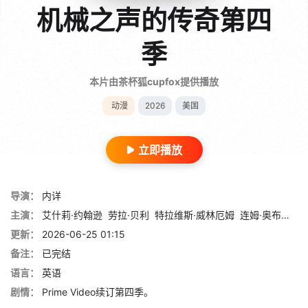
机械之声的传奇第四
季
本片由茶杯狐cupfox提供播放
动漫
2026
美国
立即播放
导演：
内详
主演：
艾什莉·约翰逊
劳拉·贝利
特拉维斯·威林厄姆
连姆·奥布赖恩
更新：
2026-06-25 01:15
备注：
已完结
语言：
英语
剧情：
Prime Video续订第四季。