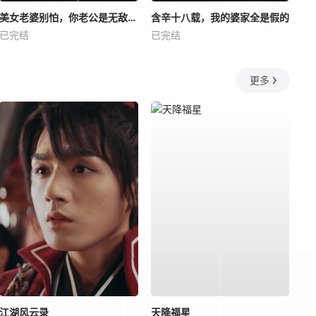
美女老婆别怕，你老公是无敌天师
含辛十八载，我的婆家全是假的
已完结
已完结
更多
江湖风云录
天降福星