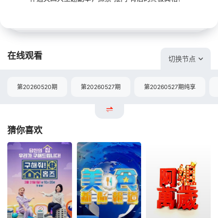
在线观看
切换节点
第20260520期
第20260527期
第20260527期纯享
猜你喜欢