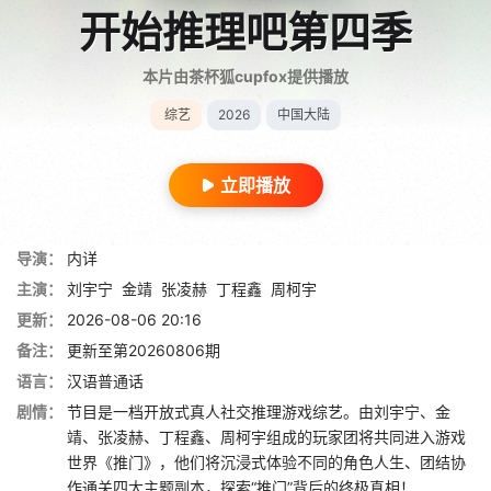
开始推理吧第四季
本片由茶杯狐cupfox提供播放
综艺
2026
中国大陆
立即播放
导演：
内详
主演：
刘宇宁
金靖
张凌赫
丁程鑫
周柯宇
更新：
2026-08-06 20:16
备注：
更新至第20260806期
语言：
汉语普通话
剧情：
节目是一档开放式真人社交推理游戏综艺。由刘宇宁、金
靖、张凌赫、丁程鑫、周柯宇组成的玩家团将共同进入游戏
世界《推门》，他们将沉浸式体验不同的角色人生、团结协
作通关四大主题副本，探索“推门”背后的终极真相！