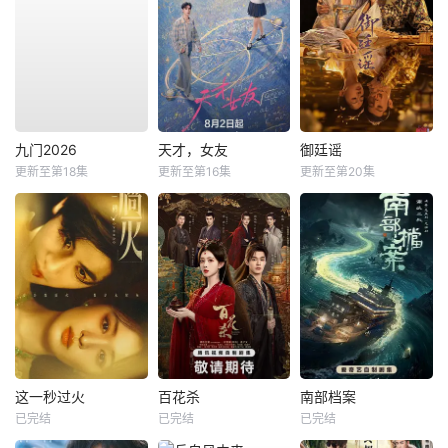
九门2026
天才，女友
御廷谣
更新至第18集
更新至第16集
更新至第20集
这一秒过火
百花杀
南部档案
已完结
已完结
已完结