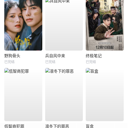
野狗骨头
兵自风中来
终极笔记
已完结
已完结
已完结
低智商犯罪
凛冬下的罪恶
盲盒