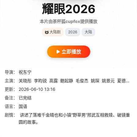
耀眼2026
本片由茶杯狐cupfox提供播放
大陆剧
2026
大陆
立即播放
导演：
祝东宁
主演：
关晓彤
李昀锐
高露
鲍起静
毛俊杰
姚琛
姚景元
夏德俊
刘
更新：
2026-06-10 13:16
备注：
已完结
语言：
国语
剧情：
讲述了落难千金晴也和小镇“野草男”邢武互相救赎、破镜重
圆的故事。