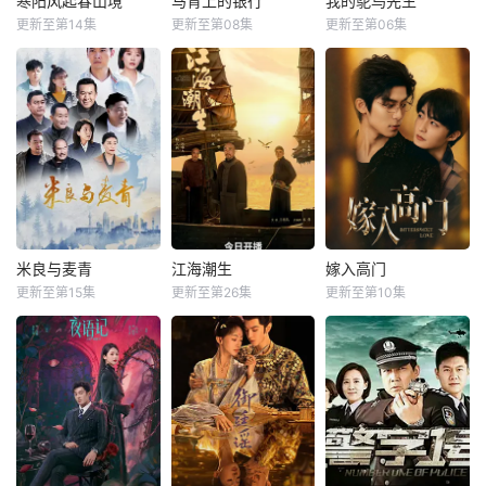
寒阳风起春山境
马背上的银行
我的鸵鸟先生
更新至第14集
更新至第08集
更新至第06集
米良与麦青
江海潮生
嫁入高门
更新至第15集
更新至第26集
更新至第10集