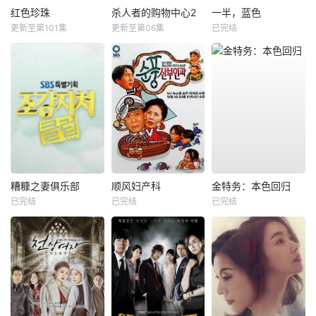
红色珍珠
杀人者的购物中心2
一半，蓝色
更新至第101集
更新至第06集
已完结
糟糠之妻俱乐部
顺风妇产科
金特务：本色回归
已完结
已完结
已完结