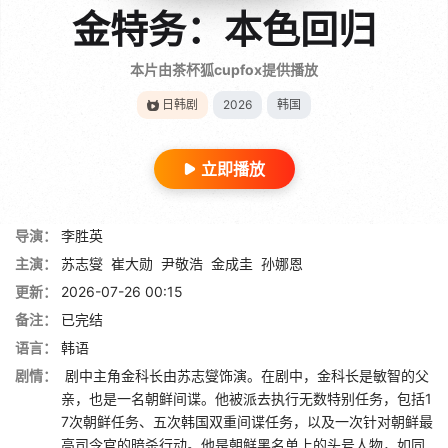
金特务：本色回归
本片由茶杯狐cupfox提供播放
日韩剧
2026
韩国
立即播放
导演：
李胜英
主演：
苏志燮
崔大勋
尹敬浩
金成圭
孙娜恩
更新：
2026-07-26 00:15
备注：
已完结
语言：
韩语
剧情：
剧中主角金科长由苏志燮饰演。在剧中，金科长是敏智的父
亲，也是一名朝鲜间谍。他被派去执行无数特别任务，包括1
7次朝鲜任务、五次韩国双重间谍任务，以及一次针对朝鲜最
高司令官的暗杀行动。他是朝鲜黑名单上的头号人物，如同