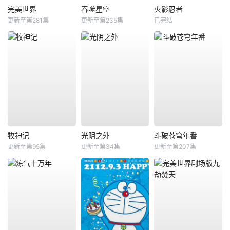
完美世界
吞噬星空
火影忍者
更新至第281集
更新至第235集
已完结
牧神记
光阴之外
斗破苍穹年番
更新至第95集
更新至第34集
更新至第207集