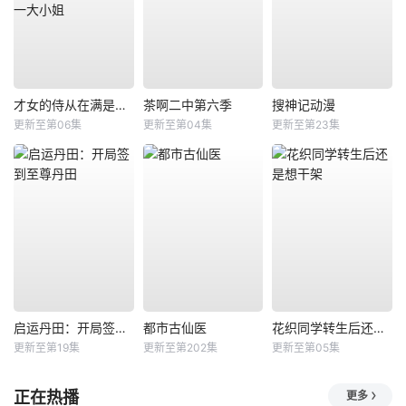
才女的侍从在满是高岭之花的贵族学校暗中照顾（毫无生活自理能力的）学院第一大小姐
茶啊二中第六季
搜神记动漫
更新至第06集
更新至第04集
更新至第23集
启运丹田：开局签到至尊丹田
都市古仙医
花织同学转生后还是想干架
更新至第19集
更新至第202集
更新至第05集
正在热播
更多