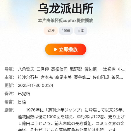
乌龙派出所
本片由茶杯狐cupfox提供播放
动漫
1996
日本
立即播放
导演：
八角哲夫
三泽伸
高松信司
鴫野彰
渡边慎一
辻初树
小野胜巳
主演：
拉沙尔石井
宫本充
森尾由美
菱谷纮二
佐山阳规
茶风林
林
更新：
2025-11-30 00:24
备注：
已完结
语言：
日语
剧情：
1976年に「週刊少年ジャンプ」に登場して以来25年、
連載回数は優に1000回を越え、単行本は122巻、売り上げ
１億円以上という、前人未踏の長寿番組、コミック界の金
字塔、それが「こちら葛飾区亀有公園前派出所」です。