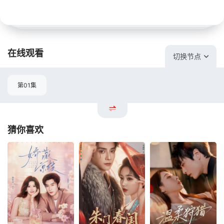
在线观看
切换节点
第01集
猜你喜欢