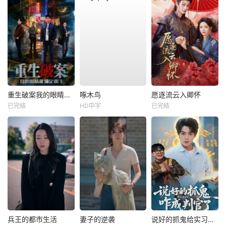
重生破案我的眼睛能锁定凶手
啄木鸟
愿逐流云入卿怀
已完结
HD中字
已完结
兵王的都市生活
妻子的逆袭
说好的抓鬼给实习证明，咋成判官了