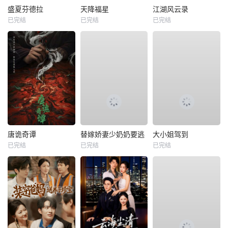
盛夏芬德拉
天降福星
江湖风云录
已完结
已完结
已完结
唐诡奇谭
替嫁娇妻少奶奶要逃
大小姐驾到
已完结
已完结
已完结