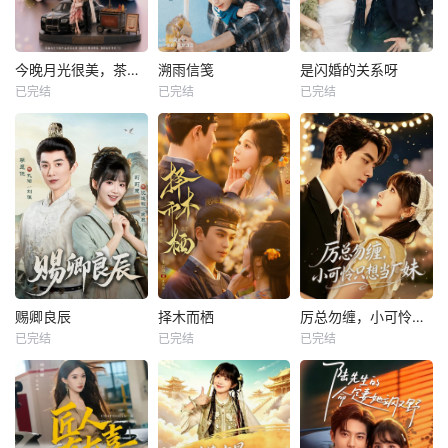
今晚月光很美，茶香四溢
溯雨信笺
是闪婚的关系呀
已完结
已完结
已完结
赐卿良辰
择木而栖
厉总勿缠，小可怜只想当厂妹
已完结
已完结
已完结