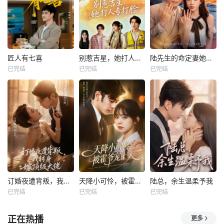
匠人有七喜
别惹吉星，她打人专打脸
陆先生的命定妻她飒又野
已完结
已完结
已完结
订婚夜遭背叛，我转身嫁顶级大佬
天降小可怜，被霍爷宠上天
陆总，余生温柔予我
已完结
已完结
已完结
正在热播
更多